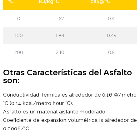
ºC
KJ/kgºC
cal/g/ºC
0
1.67
0.4
100
1.89
0.45
200
2.10
0.5
Otras Características del Asfalto
son:
Conductividad Térmica es alrededor de 0.16 W/metro
°C (0.14 kcal/metro hour °C).
Asfalto es un material aislante moderado.
Coeficiente de expansion volumétrica is alrededor de
0.0006/°C.