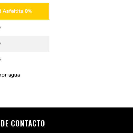
 Asfaltita 8%
D
D
D
por agua
 DE CONTACTO