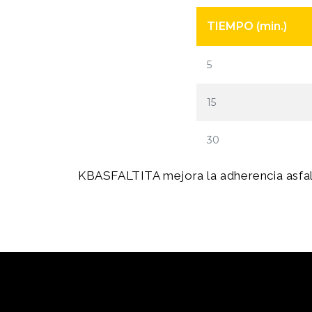
TIEMPO (min.)
5
15
30
KBASFALTITA mejora la adherencia asfal