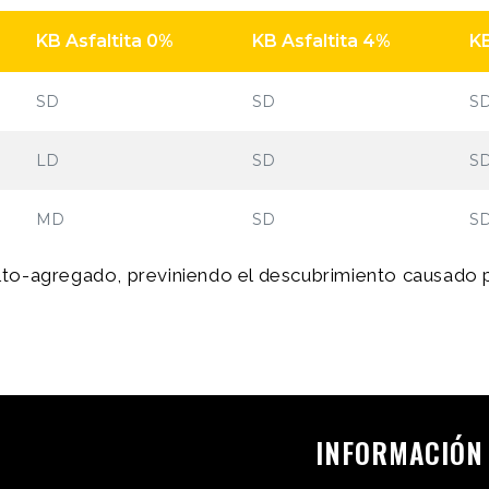
KB Asfaltita 0%
KB Asfaltita 4%
KB
SD
SD
S
LD
SD
S
MD
SD
S
to-agregado, previniendo el descubrimiento causado 
INFORMACIÓN