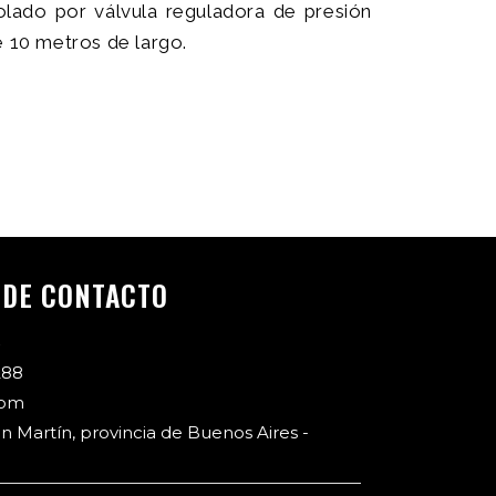
olado por válvula reguladora de presión
 10 metros de largo.
 DE CONTACTO
4
288
com
an Martín, provincia de Buenos Aires -